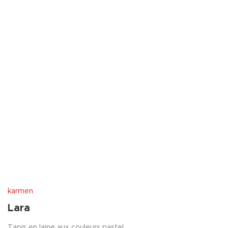
karmen
Lara
Tapis en laine aux couleurs pastel.