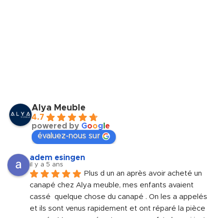
Alya Meuble
4.7
powered by
G
o
o
g
l
e
évaluez-nous sur
adem esingen
il y a 5 ans
Plus d un an après avoir acheté un 
canapé chez Alya meuble, mes enfants avaient 
cassé  quelque chose du canapé . On les a appelés 
et ils sont venus rapidement et ont réparé la pièce 