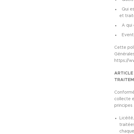
Qui es
et trait
A qui 
Eventue
Cette pol
Générales 
https://
ARTICLE
TRAITEM
Conformém
collecte 
principes 
Licéité
traitée
chaque 