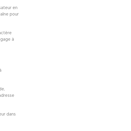
sateur en
raîne pour
ractère
ngage à
à
de,
 adresse
eur dans