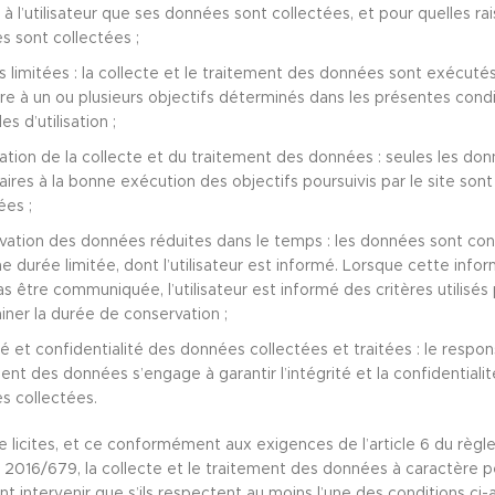
 à l’utilisateur que ses données sont collectées, et pour quelles ra
 sont collectées ;
és limitées : la collecte et le traitement des données sont exécuté
e à un ou plusieurs objectifs déterminés dans les présentes condi
s d’utilisation ;
ation de la collecte et du traitement des données : seules les do
ires à la bonne exécution des objectifs poursuivis par le site sont
ées ;
vation des données réduites dans le temps : les données sont co
e durée limitée, dont l’utilisateur est informé. Lorsque cette info
s être communiquée, l’utilisateur est informé des critères utilisés
ner la durée de conservation ;
té et confidentialité des données collectées et traitées : le respo
ent des données s’engage à garantir l’intégrité et la confidentiali
s collectées.
re licites, et ce conformément aux exigences de l’article 6 du règ
2016/679, la collecte et le traitement des données à caractère p
nt intervenir que s’ils respectent au moins l’une des conditions ci-