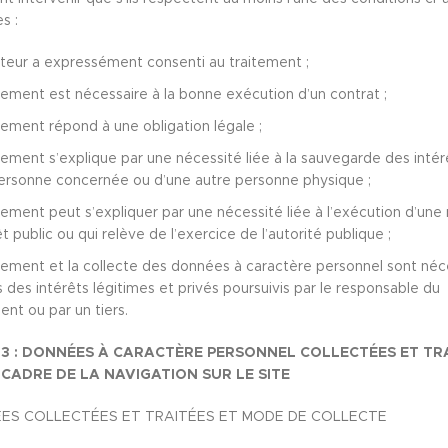
s :
sateur a expressément consenti au traitement ;
tement est nécessaire à la bonne exécution d’un contrat ;
tement répond à une obligation légale ;
tement s’explique par une nécessité liée à la sauvegarde des intér
personne concernée ou d’une autre personne physique ;
tement peut s’expliquer par une nécessité liée à l’exécution d’une
êt public ou qui relève de l’exercice de l’autorité publique ;
tement et la collecte des données à caractère personnel sont néc
s des intérêts légitimes et privés poursuivis par le responsable du
ent ou par un tiers.
 3 : DONNÉES À CARACTÈRE PERSONNEL COLLECTÉES ET TR
 CADRE DE LA NAVIGATION SUR LE SITE
ES COLLECTÉES ET TRAITÉES ET MODE DE COLLECTE