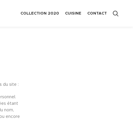
COLLECTION 2020
CUISINE
CONTACT
 du site :
rsonnel.
ées étant
 du nom,
r ou encore