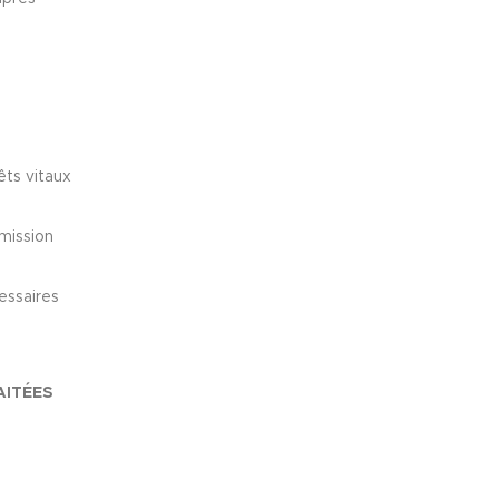
êts vitaux
 mission
essaires
AITÉES