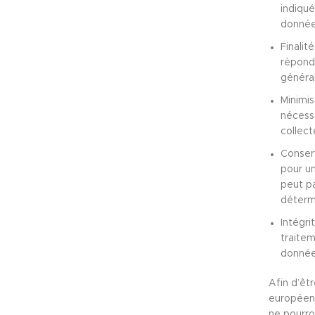
indiqué
données
Finalit
répondr
générale
Minimis
nécessa
collect
Conser
pour un
peut pa
détermi
Intégri
traitem
donnée
Afin d’êt
européen 
ne pourro