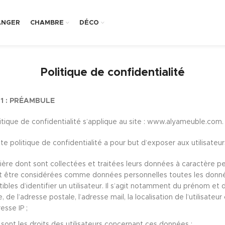
ANGER
CHAMBRE
DÉCO
Politique de confidentialité
 1 : PRÉAMBULE
itique de confidentialité s’applique au site : www.alyameuble.com.
e politique de confidentialité a pour but d’exposer aux utilisateurs
ère dont sont collectées et traitées leurs données à caractère pe
t être considérées comme données personnelles toutes les donn
ibles d’identifier un utilisateur. Il s’agit notamment du prénom et
e, de l’adresse postale, l’adresse mail, la localisation de l’utilisateu
esse IP ;
ont les droits des utilisateurs concernant ces données ;