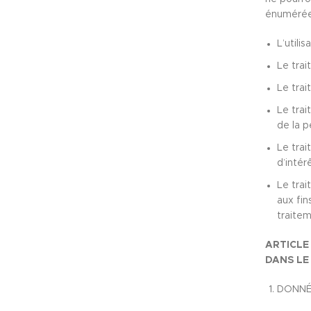
énumérée
L’utili
Le trai
Le trai
Le trai
de la 
Le trai
d’intér
Le trai
aux fin
traitem
ARTICLE
DANS LE
DONNÉ