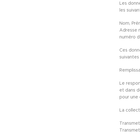
Les donné
les suivan
Nom, Pré
Adresse m
numéro d
Ces donné
suivantes s
Remplissa
Le respon
et dans d
pour une 
La collec
Transmett
Transmettr