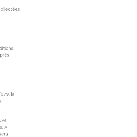
ollectées
ditions
près :
679, la
s
s et
s. A
sera