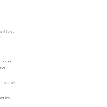
alités et
l.
eur n’en
 été
 transfert
ser les