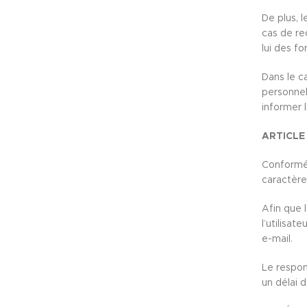
De plus, 
cas de re
lui des f
Dans le ca
personnel
informer l
ARTICLE 
Conformém
caractère
Afin que 
l’utilisa
e-mail.
Le respon
un délai 