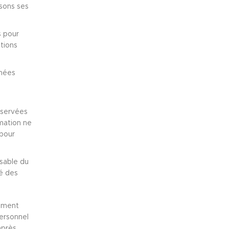
isons ses
s pour
tions
nnées
nservées
rmation ne
 pour
nsable du
té des
lement
ersonnel
après