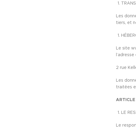
TRANS
Les donné
tiers, et 
HÉBER
Le site w
l’adresse 
2 rue Kel
Les donné
traitées 
ARTICLE
LE RE
Le respon