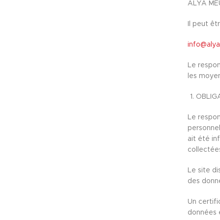
ALYA ME
Il peut êt
info@aly
Le respon
les moyen
OBLIG
Le respon
personnel 
ait été i
collectée
Le site di
des donnée
Un certif
données éc