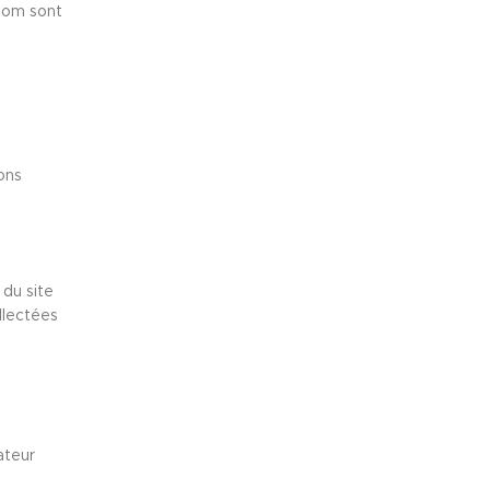
com sont
ons
du site
llectées
ateur