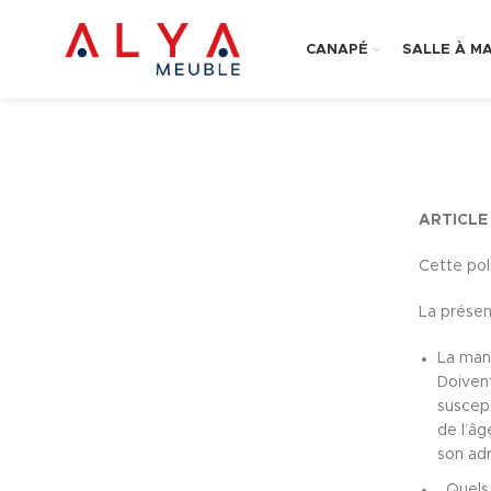
CANAPÉ
SALLE À M
ARTICLE
Cette pol
La présent
La mani
Doiven
suscept
de l’âg
son adr
Quels s