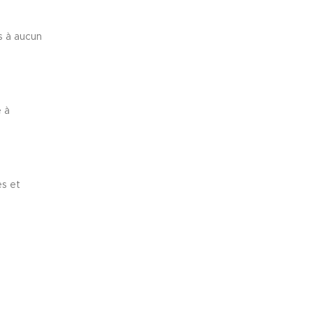
s à aucun
 à
es et