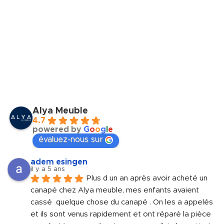
Alya Meuble
4.7
powered by
G
o
o
g
l
e
évaluez-nous sur
adem esingen
il y a 5 ans
Plus d un an après avoir acheté un 
canapé chez Alya meuble, mes enfants avaient 
cassé  quelque chose du canapé . On les a appelés 
et ils sont venus rapidement et ont réparé la pièce 