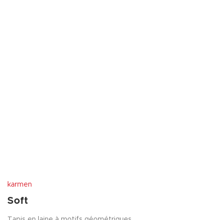
karmen
Soft
Tapis en laine à motifs géométriques.