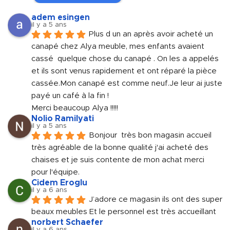
adem esingen
il y a 5 ans
Plus d un an après avoir acheté un 
canapé chez Alya meuble, mes enfants avaient 
cassé  quelque chose du canapé . On les a appelés 
et ils sont venus rapidement et ont réparé la pièce 
cassée.Mon canapé est comme neuf.Je leur ai juste 
payé un café à la fin !
Merci beaucoup Alya !!!!!
Nolio Ramilyati
il y a 5 ans
Bonjour  très bon magasin accueil 
très agréable de la bonne qualité j'ai acheté des 
chaises et je suis contente de mon achat merci 
pour l'équipe.
Cidem Eroglu
il y a 6 ans
J’adore ce magasin ils ont des super 
beaux meubles Et le personnel est très accueillant
norbert Schaefer
il y a 6 ans