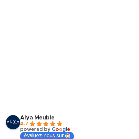
Alya Meuble
4.7
powered by
G
o
o
g
l
e
évaluez-nous sur