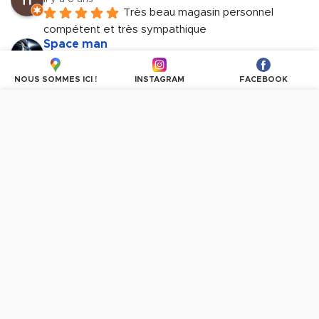
Très beau magasin personnel 
compétent et très sympathique
Space man
il y a 6 ans
Article d'origine Turque de très 
NOUS SOMMES ICI !
INSTAGRAM
FACEBOOK
haute gamme. Genre BUT à la Turquie. Personnels 
très accueillant et sympathique.
Nous utilisons des cookies pour personnaliser les
Plus d'avis
contenus et les publicités, proposer des fonctionnalités
sur les réseaux sociaux et analyser le trafic. En
poursuivant la navigation, vous donnez votre accord à
l'utilisation des cookies.
PLUS D'INFORMATIONS
OK, TOUT ACCEPTER