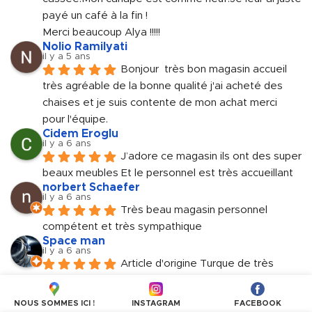
payé un café à la fin !
Merci beaucoup Alya !!!!!
Nolio Ramilyati
il y a 5 ans
Bonjour  très bon magasin accueil 
très agréable de la bonne qualité j'ai acheté des 
chaises et je suis contente de mon achat merci 
pour l'équipe.
Cidem Eroglu
il y a 6 ans
J’adore ce magasin ils ont des super 
beaux meubles Et le personnel est très accueillant
norbert Schaefer
il y a 6 ans
Très beau magasin personnel 
compétent et très sympathique
Space man
il y a 6 ans
Article d'origine Turque de très 
haute gamme. Genre BUT à la Turquie. Personnels 
très accueillant et sympathique.
NOUS SOMMES ICI !
INSTAGRAM
FACEBOOK