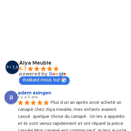
Alya Meuble
4.7
powered by
G
o
o
g
l
e
évaluez-nous sur
adem esingen
il y a 5 ans
Plus d un an après avoir acheté un 
canapé chez Alya meuble, mes enfants avaient 
cassé  quelque chose du canapé . On les a appelés 
et ils sont venus rapidement et ont réparé la pièce 
cassée.Mon canapé est comme neuf.Je leur ai juste 