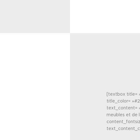
[textbox title=
title_color= »#
text_content= »
meubles et de l
content_fontsiz
text_content_c