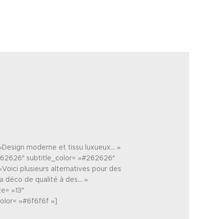
 »Design moderne et tissu luxueux… »
262626″ subtitle_color= »#262626″
Voici plusieurs alternatives pour des
a déco de qualité à des… »
e= »13″
olor= »#6f6f6f »]