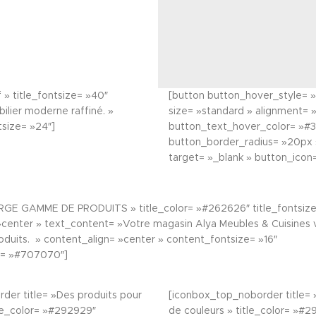
f » title_fontsize= »40″
[button button_hover_style= »
ilier moderne raffiné. »
size= »standard » alignment= »
tsize= »24″]
button_text_hover_color= »#3
button_border_radius= »20px 
target= »_blank » button_icon
ARGE GAMME DE PRODUITS » title_color= »#262626″ title_fontsize
»center » text_content= »Votre magasin Alya Meubles & Cuisines
duits. » content_align= »center » content_fontsize= »16″
r= »#707070″]
der title= »Des produits pour
[iconbox_top_noborder title= 
tle_color= »#292929″
de couleurs » title_color= »#