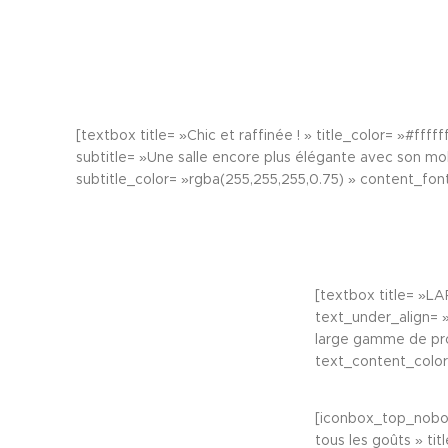
[textbox title= »Chic et raffinée ! » title_color= »#fffff
subtitle= »Une salle encore plus élégante avec son mob
subtitle_color= »rgba(255,255,255,0.75) » content_fon
[textbox title= »L
text_under_align= 
large gamme de pro
text_content_colo
[iconbox_top_nobor
tous les goûts » ti