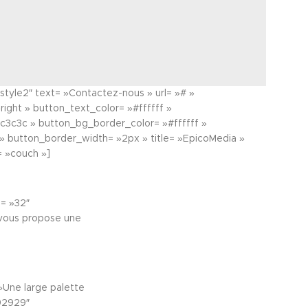
style2″ text= »Contactez-nous » url= »# »
right » button_text_color= »#ffffff »
c3c3c » button_bg_border_color= »#ffffff »
» button_border_width= »2px » title= »EpicoMedia »
= »couch »]
= »32″
 vous propose une
»Une large palette
292929″