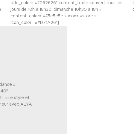
title_color= »#262626″ content_text= »ouvert tous les
e
jours de 10h à 18h30, dimanche 10h30 à 18h »
content_color= »#5e5e5e » icon= »store »
icon_color= »#D71A26″]
ndance »
»40″
= »Le style et
érieur avec ALYA