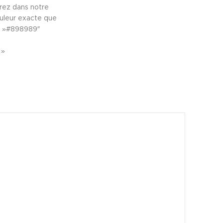
rez dans notre
uleur exacte que
r= »#898989″
 »