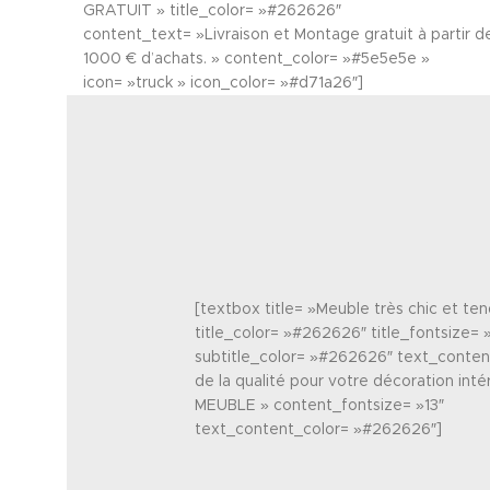
GRATUIT » title_color= »#262626″
content_text= »Livraison et Montage gratuit à partir d
1000 € d’achats. » content_color= »#5e5e5e »
icon= »truck » icon_color= »#d71a26″]
[textbox title= »Meuble très chic et te
title_color= »#262626″ title_fontsize= 
subtitle_color= »#262626″ text_content
de la qualité pour votre décoration int
MEUBLE » content_fontsize= »13″
text_content_color= »#262626″]