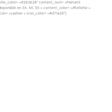
title_color= »#262626″ content_text= »Paiment
disponible en 3X, 4X, 5X » content_color= »#5e5e5e »
icon= »cashier » icon_color= »#d71a26″]