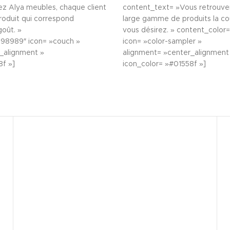
z Alya meubles, chaque client
content_text= »Vous retrouve
produit qui correspond
large gamme de produits la co
oût. »
vous désirez. » content_colo
898989″ icon= »couch »
icon= »color-sampler »
_alignment »
alignment= »center_alignment
8f »]
icon_color= »#01558f »]