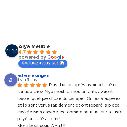
Alya Meuble
4.7
powered by
G
o
o
g
l
e
évaluez-nous sur
adem esingen
il y a 5 ans
Plus d un an après avoir acheté un 
canapé chez Alya meuble, mes enfants avaient 
cassé  quelque chose du canapé . On les a appelés 
et ils sont venus rapidement et ont réparé la pièce 
cassée.Mon canapé est comme neuf.Je leur ai juste 
payé un café à la fin !
Merci beaucoup Alya !!!!!