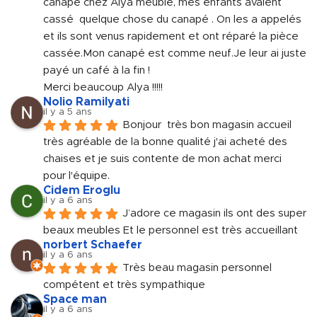
canapé chez Alya meuble, mes enfants avaient 
cassé  quelque chose du canapé . On les a appelés 
et ils sont venus rapidement et ont réparé la pièce 
cassée.Mon canapé est comme neuf.Je leur ai juste 
payé un café à la fin !
Merci beaucoup Alya !!!!!
Nolio Ramilyati
il y a 5 ans
Bonjour  très bon magasin accueil 
très agréable de la bonne qualité j'ai acheté des 
chaises et je suis contente de mon achat merci 
pour l'équipe.
Cidem Eroglu
il y a 6 ans
J’adore ce magasin ils ont des super 
beaux meubles Et le personnel est très accueillant
norbert Schaefer
il y a 6 ans
Très beau magasin personnel 
compétent et très sympathique
Space man
il y a 6 ans