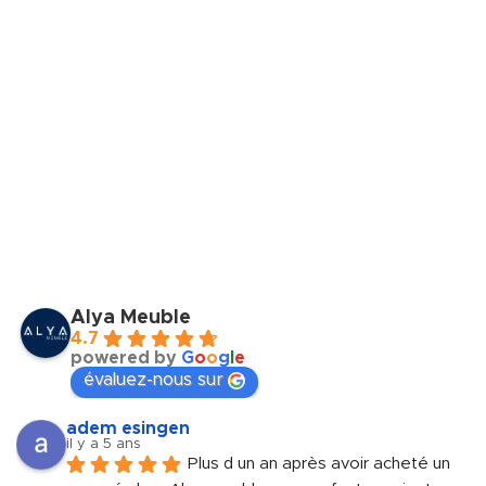
Alya Meuble
4.7
powered by
G
o
o
g
l
e
évaluez-nous sur
adem esingen
il y a 5 ans
Plus d un an après avoir acheté un 