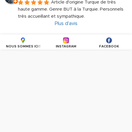
Article d'origine Turque de très 
haute gamme. Genre BUT à la Turquie. Personnels 
très accueillant et sympathique.
Plus d'avis
NOUS SOMMES ICI !
INSTAGRAM
FACEBOOK
Nous utilisons des cookies pour personnaliser les
contenus et les publicités, proposer des fonctionnalités
sur les réseaux sociaux et analyser le trafic. En
poursuivant la navigation, vous donnez votre accord à
l'utilisation des cookies.
PLUS D'INFORMATIONS
OK, TOUT ACCEPTER