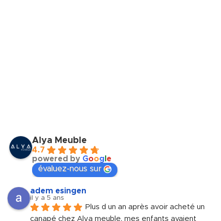
Alya Meuble
4.7
powered by
G
o
o
g
l
e
évaluez-nous sur
adem esingen
il y a 5 ans
Plus d un an après avoir acheté un 
canapé chez Alya meuble, mes enfants avaient 