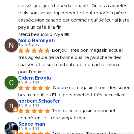
cassé  quelque chose du canapé . On les a appelés 
et ils sont venus rapidement et ont réparé la pièce 
cassée.Mon canapé est comme neuf.Je leur ai juste 
payé un café à la fin !
Merci beaucoup Alya !!!!!
Nolio Ramilyati
il y a 5 ans
Bonjour  très bon magasin accueil 
très agréable de la bonne qualité j'ai acheté des 
chaises et je suis contente de mon achat merci 
pour l'équipe.
Cidem Eroglu
il y a 6 ans
J’adore ce magasin ils ont des super 
beaux meubles Et le personnel est très accueillant
norbert Schaefer
il y a 6 ans
Très beau magasin personnel 
compétent et très sympathique
Space man
il y a 6 ans
Article d'origine Turque de très 