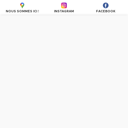
haute gamme. Genre BUT à la Turquie. Personnels 
NOUS SOMMES ICI !
INSTAGRAM
FACEBOOK
très accueillant et sympathique.
Plus d'avis
Nous utilisons des cookies pour personnaliser les
contenus et les publicités, proposer des fonctionnalités
sur les réseaux sociaux et analyser le trafic. En
poursuivant la navigation, vous donnez votre accord à
l'utilisation des cookies.
PLUS D'INFORMATIONS
OK, TOUT ACCEPTER