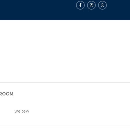
WROOM
weltew