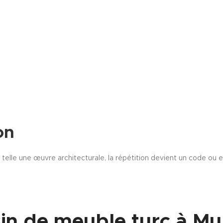
on
lle une œuvre architecturale, la répétition devient un code ou e
in de meuble turc à Mu