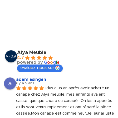
Alya Meuble
4.7
powered by
G
o
o
g
l
e
évaluez-nous sur
adem esingen
il y a 5 ans
Plus d un an après avoir acheté un 
canapé chez Alya meuble, mes enfants avaient 
cassé  quelque chose du canapé . On les a appelés 
et ils sont venus rapidement et ont réparé la pièce 
cassée.Mon canapé est comme neuf.Je leur ai juste 