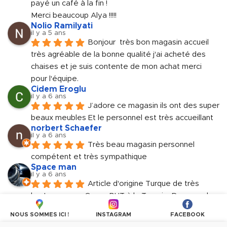
payé un café à la fin !
Merci beaucoup Alya !!!!!
Nolio Ramilyati
il y a 5 ans
Bonjour  très bon magasin accueil 
très agréable de la bonne qualité j'ai acheté des 
chaises et je suis contente de mon achat merci 
pour l'équipe.
Cidem Eroglu
il y a 6 ans
J’adore ce magasin ils ont des super 
beaux meubles Et le personnel est très accueillant
norbert Schaefer
il y a 6 ans
Très beau magasin personnel 
compétent et très sympathique
Space man
il y a 6 ans
Article d'origine Turque de très 
haute gamme. Genre BUT à la Turquie. Personnels 
très accueillant et sympathique.
NOUS SOMMES ICI !
INSTAGRAM
FACEBOOK
Plus d'avis