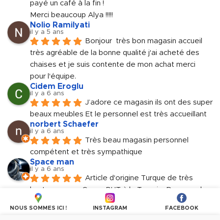
payé un café à la fin !
Merci beaucoup Alya !!!!!
Nolio Ramilyati
il y a 5 ans
Bonjour  très bon magasin accueil 
très agréable de la bonne qualité j'ai acheté des 
chaises et je suis contente de mon achat merci 
pour l'équipe.
Cidem Eroglu
il y a 6 ans
J’adore ce magasin ils ont des super 
beaux meubles Et le personnel est très accueillant
norbert Schaefer
il y a 6 ans
Très beau magasin personnel 
compétent et très sympathique
Space man
il y a 6 ans
Article d'origine Turque de très 
haute gamme. Genre BUT à la Turquie. Personnels 
très accueillant et sympathique.
NOUS SOMMES ICI !
INSTAGRAM
FACEBOOK
Plus d'avis