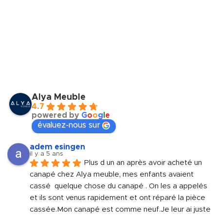
Alya Meuble
4.7
powered by
G
o
o
g
l
e
évaluez-nous sur
adem esingen
il y a 5 ans
Plus d un an après avoir acheté un 
canapé chez Alya meuble, mes enfants avaient 
cassé  quelque chose du canapé . On les a appelés 
et ils sont venus rapidement et ont réparé la pièce 
cassée.Mon canapé est comme neuf.Je leur ai juste 