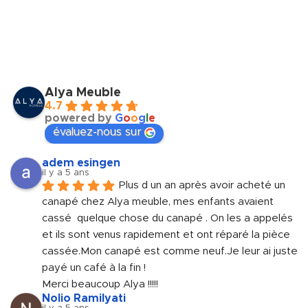
Alya Meuble
4.7
powered by
G
o
o
g
l
e
évaluez-nous sur
adem esingen
il y a 5 ans
Plus d un an après avoir acheté un 
canapé chez Alya meuble, mes enfants avaient 
cassé  quelque chose du canapé . On les a appelés 
et ils sont venus rapidement et ont réparé la pièce 
cassée.Mon canapé est comme neuf.Je leur ai juste 
payé un café à la fin !
Merci beaucoup Alya !!!!!
Nolio Ramilyati