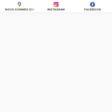
NOUS SOMMES ICI !
INSTAGRAM
FACEBOOK
Nous utilisons des cookies pour personnaliser les
contenus et les publicités, proposer des fonctionnalités
sur les réseaux sociaux et analyser le trafic. En
poursuivant la navigation, vous donnez votre accord à
l'utilisation des cookies.
PLUS D'INFORMATIONS
OK, TOUT ACCEPTER
Vous avez des questions ?
n'hésitez pas à communiquer avec nous.
CONTACTEZ-NOUS