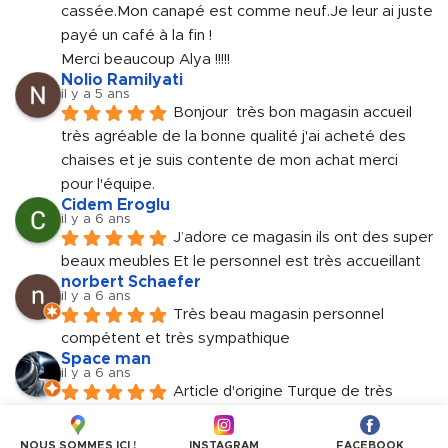
cassée.Mon canapé est comme neuf.Je leur ai juste 
payé un café à la fin !
Merci beaucoup Alya !!!!!
Nolio Ramilyati
il y a 5 ans
Bonjour  très bon magasin accueil 
très agréable de la bonne qualité j'ai acheté des 
chaises et je suis contente de mon achat merci 
pour l'équipe.
Cidem Eroglu
il y a 6 ans
J’adore ce magasin ils ont des super 
beaux meubles Et le personnel est très accueillant
norbert Schaefer
il y a 6 ans
Très beau magasin personnel 
compétent et très sympathique
Space man
il y a 6 ans
Article d'origine Turque de très 
haute gamme. Genre BUT à la Turquie. Personnels 
très accueillant et sympathique.
NOUS SOMMES ICI !
INSTAGRAM
FACEBOOK