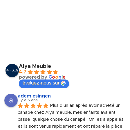
Alya Meuble
4.7
powered by
G
o
o
g
l
e
évaluez-nous sur
adem esingen
il y a 5 ans
Plus d un an après avoir acheté un 
canapé chez Alya meuble, mes enfants avaient 
cassé  quelque chose du canapé . On les a appelés 
et ils sont venus rapidement et ont réparé la pièce 