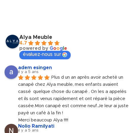
Alya Meuble
4.7
powered by
G
o
o
g
l
e
évaluez-nous sur
adem esingen
il y a 5 ans
Plus d un an après avoir acheté un 
canapé chez Alya meuble, mes enfants avaient 
cassé  quelque chose du canapé . On les a appelés 
et ils sont venus rapidement et ont réparé la pièce 
cassée.Mon canapé est comme neuf.Je leur ai juste 
payé un café à la fin !
Merci beaucoup Alya !!!!!
Nolio Ramilyati
il y a 5 ans