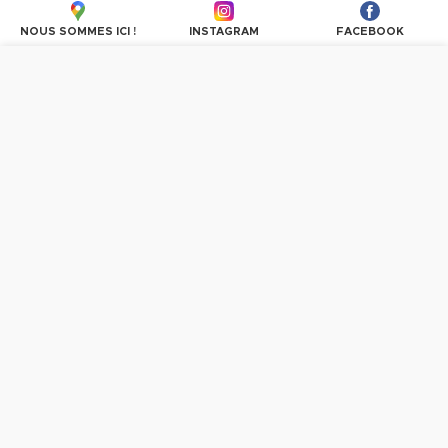
NOUS SOMMES ICI !
INSTAGRAM
FACEBOOK
Nous utilisons des cookies pour personnaliser les
contenus et les publicités, proposer des fonctionnalités
sur les réseaux sociaux et analyser le trafic. En
poursuivant la navigation, vous donnez votre accord à
l'utilisation des cookies.
PLUS D'INFORMATIONS
OK, TOUT ACCEPTER
Vous avez des questions ?
n'hésitez pas à communiquer avec nous.
CONTACTEZ-NOUS