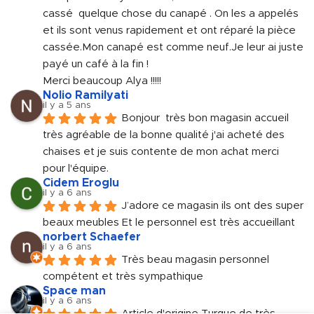
cassé  quelque chose du canapé . On les a appelés 
et ils sont venus rapidement et ont réparé la pièce 
cassée.Mon canapé est comme neuf.Je leur ai juste 
payé un café à la fin !
Merci beaucoup Alya !!!!!
Nolio Ramilyati
il y a 5 ans
Bonjour  très bon magasin accueil 
très agréable de la bonne qualité j'ai acheté des 
chaises et je suis contente de mon achat merci 
pour l'équipe.
Cidem Eroglu
il y a 6 ans
J’adore ce magasin ils ont des super 
beaux meubles Et le personnel est très accueillant
norbert Schaefer
il y a 6 ans
Très beau magasin personnel 
compétent et très sympathique
Space man
il y a 6 ans
Article d'origine Turque de très 