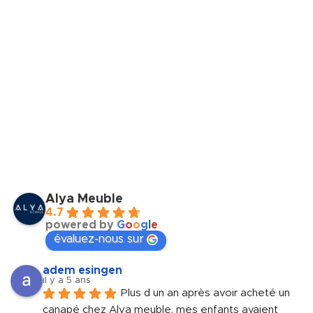
Alya Meuble
4.7
powered by
G
o
o
g
l
e
évaluez-nous sur
adem esingen
il y a 5 ans
Plus d un an après avoir acheté un 
canapé chez Alya meuble, mes enfants avaient 