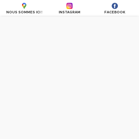
haute gamme. Genre BUT à la Turquie. Personnels 
NOUS SOMMES ICI !
INSTAGRAM
FACEBOOK
très accueillant et sympathique.
Plus d'avis
Nous utilisons des cookies pour personnaliser les
contenus et les publicités, proposer des fonctionnalités
sur les réseaux sociaux et analyser le trafic. En
poursuivant la navigation, vous donnez votre accord à
l'utilisation des cookies.
PLUS D'INFORMATIONS
OK, TOUT ACCEPTER