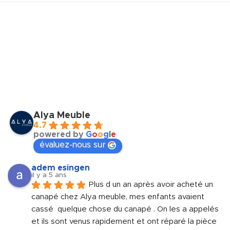
Alya Meuble
4.7
powered by
G
o
o
g
l
e
évaluez-nous sur
adem esingen
il y a 5 ans
Plus d un an après avoir acheté un 
canapé chez Alya meuble, mes enfants avaient 
cassé  quelque chose du canapé . On les a appelés 
et ils sont venus rapidement et ont réparé la pièce 