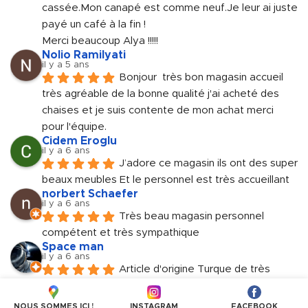
cassée.Mon canapé est comme neuf.Je leur ai juste 
payé un café à la fin !
Merci beaucoup Alya !!!!!
Nolio Ramilyati
il y a 5 ans
Bonjour  très bon magasin accueil 
très agréable de la bonne qualité j'ai acheté des 
chaises et je suis contente de mon achat merci 
pour l'équipe.
Cidem Eroglu
il y a 6 ans
J’adore ce magasin ils ont des super 
beaux meubles Et le personnel est très accueillant
norbert Schaefer
il y a 6 ans
Très beau magasin personnel 
compétent et très sympathique
Space man
il y a 6 ans
Article d'origine Turque de très 
haute gamme. Genre BUT à la Turquie. Personnels 
très accueillant et sympathique.
NOUS SOMMES ICI !
INSTAGRAM
FACEBOOK