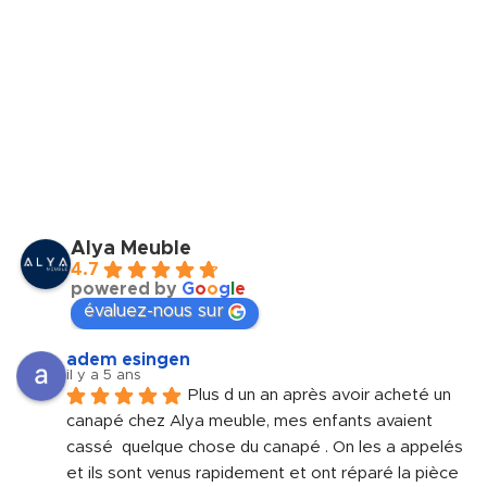
Alya Meuble
4.7
powered by
G
o
o
g
l
e
évaluez-nous sur
adem esingen
il y a 5 ans
Plus d un an après avoir acheté un 
canapé chez Alya meuble, mes enfants avaient 
cassé  quelque chose du canapé . On les a appelés 
et ils sont venus rapidement et ont réparé la pièce 