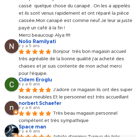
cassé  quelque chose du canapé . On les a appelés 
et ils sont venus rapidement et ont réparé la pièce 
cassée.Mon canapé est comme neuf.Je leur ai juste 
payé un café à la fin !
Merci beaucoup Alya !!!!!
Nolio Ramilyati
il y a 5 ans
Bonjour  très bon magasin accueil 
très agréable de la bonne qualité j'ai acheté des 
chaises et je suis contente de mon achat merci 
pour l'équipe.
Cidem Eroglu
il y a 6 ans
J’adore ce magasin ils ont des super 
beaux meubles Et le personnel est très accueillant
norbert Schaefer
il y a 6 ans
Très beau magasin personnel 
compétent et très sympathique
Space man
il y a 6 ans
Article d'origine Turque de très 