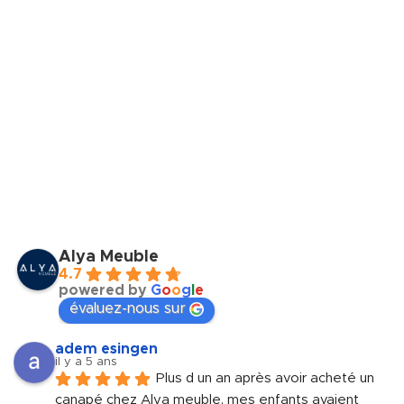
Alya Meuble
4.7
powered by
G
o
o
g
l
e
évaluez-nous sur
adem esingen
il y a 5 ans
Plus d un an après avoir acheté un 
canapé chez Alya meuble, mes enfants avaient 