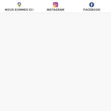
haute gamme. Genre BUT à la Turquie. Personnels 
NOUS SOMMES ICI !
INSTAGRAM
FACEBOOK
très accueillant et sympathique.
Plus d'avis
Nous utilisons des cookies pour personnaliser les
contenus et les publicités, proposer des fonctionnalités
sur les réseaux sociaux et analyser le trafic. En
poursuivant la navigation, vous donnez votre accord à
l'utilisation des cookies.
PLUS D'INFORMATIONS
OK, TOUT ACCEPTER