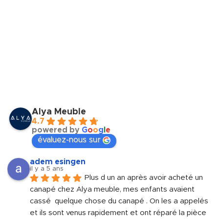
Alya Meuble
4.7
powered by
G
o
o
g
l
e
évaluez-nous sur
adem esingen
il y a 5 ans
Plus d un an après avoir acheté un 
canapé chez Alya meuble, mes enfants avaient 
cassé  quelque chose du canapé . On les a appelés 
et ils sont venus rapidement et ont réparé la pièce 