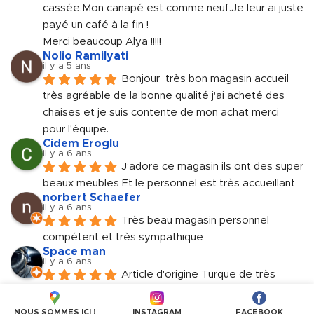
cassée.Mon canapé est comme neuf.Je leur ai juste 
payé un café à la fin !
Merci beaucoup Alya !!!!!
Nolio Ramilyati
il y a 5 ans
Bonjour  très bon magasin accueil 
très agréable de la bonne qualité j'ai acheté des 
chaises et je suis contente de mon achat merci 
pour l'équipe.
Cidem Eroglu
il y a 6 ans
J’adore ce magasin ils ont des super 
beaux meubles Et le personnel est très accueillant
norbert Schaefer
il y a 6 ans
Très beau magasin personnel 
compétent et très sympathique
Space man
il y a 6 ans
Article d'origine Turque de très 
haute gamme. Genre BUT à la Turquie. Personnels 
très accueillant et sympathique.
NOUS SOMMES ICI !
INSTAGRAM
FACEBOOK