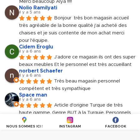
Merci beaucoup Alya !!!!!
Nolio Ramilyati
il y a 5 ans
Bonjour  très bon magasin accueil 
très agréable de la bonne qualité j'ai acheté des 
chaises et je suis contente de mon achat merci 
pour l'équipe.
Cidem Eroglu
il y a 6 ans
J’adore ce magasin ils ont des super 
beaux meubles Et le personnel est très accueillant
norbert Schaefer
il y a 6 ans
Très beau magasin personnel 
compétent et très sympathique
Space man
il y a 6 ans
Article d'origine Turque de très 
haute gamme. Genre BUT à la Turquie. Personnels 
très accueillant et sympathique.
NOUS SOMMES ICI !
INSTAGRAM
FACEBOOK
Plus d'avis
Nous utilisons des cookies pour personnaliser les