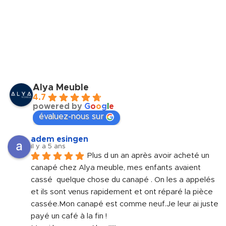
Alya Meuble
4.7
powered by
G
o
o
g
l
e
évaluez-nous sur
adem esingen
il y a 5 ans
Plus d un an après avoir acheté un 
canapé chez Alya meuble, mes enfants avaient 
cassé  quelque chose du canapé . On les a appelés 
et ils sont venus rapidement et ont réparé la pièce 
cassée.Mon canapé est comme neuf.Je leur ai juste 
payé un café à la fin !