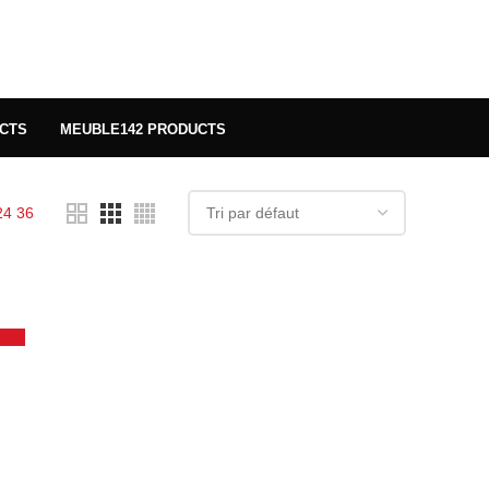
UCTS
MEUBLE
142 PRODUCTS
24
36
New