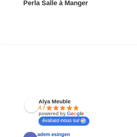
Perla Salle à Manger
Alya Meuble
4.7
powered by
G
o
o
g
l
e
évaluez-nous sur
adem esingen