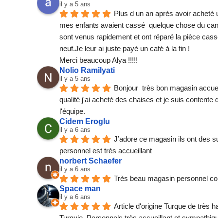
il y a 5 ans
Plus d un an après avoir acheté
mes enfants avaient cassé  quelque chose du canap
sont venus rapidement et ont réparé la pièce ca
neuf.Je leur ai juste payé un café à la fin !
Merci beaucoup Alya !!!!!
Nolio Ramilyati
il y a 5 ans
Bonjour  très bon magasin accueil
qualité j'ai acheté des chaises et je suis contente
l'équipe.
Cidem Eroglu
il y a 6 ans
J’adore ce magasin ils ont des s
personnel est très accueillant
norbert Schaefer
il y a 6 ans
Très beau magasin personnel co
Space man
il y a 6 ans
Article d'origine Turque de très
Turquie. Personnels très accueillant et sympathiq