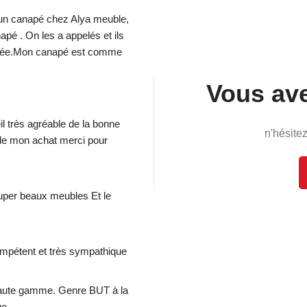
 un canapé chez Alya meuble, 
é . On les a appelés et ils 
ssée.Mon canapé est comme 
Vous ave
 très agréable de la bonne 
n'hésite
 de mon achat merci pour 
uper beaux meubles Et le 
mpétent et très sympathique
 haute gamme. Genre BUT à la 
ue.