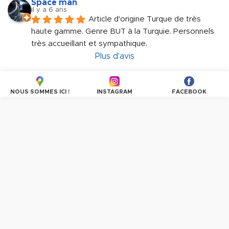
Space man
il y a 6 ans
Article d'origine Turque de très 
haute gamme. Genre BUT à la Turquie. Personnels 
très accueillant et sympathique.
Plus d'avis
NOUS SOMMES ICI !
INSTAGRAM
FACEBOOK
Nous utilisons des cookies pour personnaliser les
contenus et les publicités, proposer des fonctionnalités
sur les réseaux sociaux et analyser le trafic. En
poursuivant la navigation, vous donnez votre accord à
l'utilisation des cookies.
PLUS D'INFORMATIONS
OK, TOUT ACCEPTER