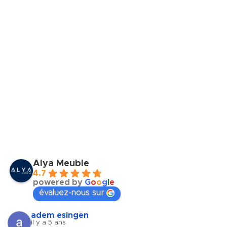
Alya Meuble
4.7
powered by
G
o
o
g
l
e
évaluez-nous sur
adem esingen
il y a 5 ans