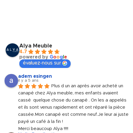
Alya Meuble
4.7
powered by
G
o
o
g
l
e
évaluez-nous sur
adem esingen
il y a 5 ans
Plus d un an après avoir acheté un 
canapé chez Alya meuble, mes enfants avaient 
cassé  quelque chose du canapé . On les a appelés 
et ils sont venus rapidement et ont réparé la pièce 
cassée.Mon canapé est comme neuf.Je leur ai juste 
payé un café à la fin !
Merci beaucoup Alya !!!!!