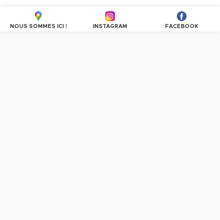
NOUS SOMMES ICI !
INSTAGRAM
FACEBOOK
Nous utilisons des cookies pour personnaliser les
contenus et les publicités, proposer des fonctionnalités
sur les réseaux sociaux et analyser le trafic. En
poursuivant la navigation, vous donnez votre accord à
l'utilisation des cookies.
PLUS D'INFORMATIONS
OK, TOUT ACCEPTER
Vous avez des questions ?
n'hésitez pas à communiquer avec nous.
CONTACTEZ-NOUS