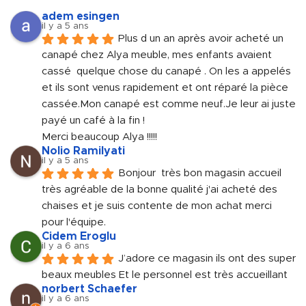
adem esingen
il y a 5 ans
Plus d un an après avoir acheté un 
canapé chez Alya meuble, mes enfants avaient 
cassé  quelque chose du canapé . On les a appelés 
et ils sont venus rapidement et ont réparé la pièce 
cassée.Mon canapé est comme neuf.Je leur ai juste 
payé un café à la fin !
Merci beaucoup Alya !!!!!
Nolio Ramilyati
il y a 5 ans
Bonjour  très bon magasin accueil 
très agréable de la bonne qualité j'ai acheté des 
chaises et je suis contente de mon achat merci 
pour l'équipe.
Cidem Eroglu
il y a 6 ans
J’adore ce magasin ils ont des super 
beaux meubles Et le personnel est très accueillant
norbert Schaefer
il y a 6 ans