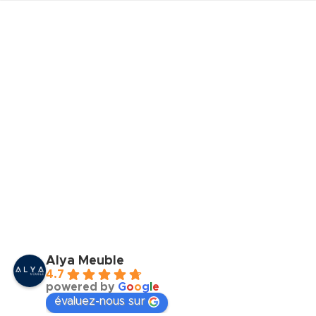
Alya Meuble
4.7
powered by
G
o
o
g
l
e
évaluez-nous sur