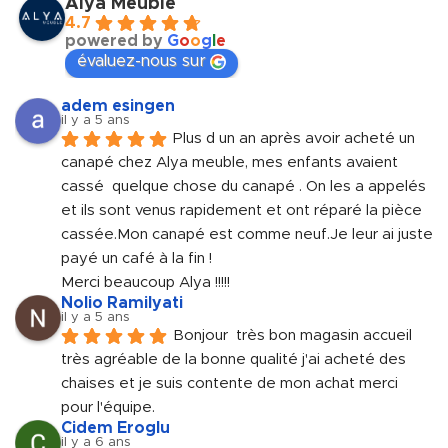
Alya Meuble
4.7
powered by
G
o
o
g
l
e
évaluez-nous sur
adem esingen
il y a 5 ans
Plus d un an après avoir acheté un 
canapé chez Alya meuble, mes enfants avaient 
cassé  quelque chose du canapé . On les a appelés 
et ils sont venus rapidement et ont réparé la pièce 
cassée.Mon canapé est comme neuf.Je leur ai juste 
payé un café à la fin !
Merci beaucoup Alya !!!!!
Nolio Ramilyati
il y a 5 ans
Bonjour  très bon magasin accueil 
très agréable de la bonne qualité j'ai acheté des 
chaises et je suis contente de mon achat merci 
pour l'équipe.
Cidem Eroglu
il y a 6 ans