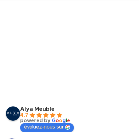
Alya Meuble
4.7
powered by
G
o
o
g
l
e
évaluez-nous sur