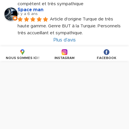
compétent et très sympathique
Space man
il y a 6 ans
Article d'origine Turque de très 
haute gamme. Genre BUT à la Turquie. Personnels 
très accueillant et sympathique.
Plus d'avis
NOUS SOMMES ICI !
INSTAGRAM
FACEBOOK
Nous utilisons des cookies pour personnaliser les
contenus et les publicités, proposer des fonctionnalités
sur les réseaux sociaux et analyser le trafic. En
poursuivant la navigation, vous donnez votre accord à
l'utilisation des cookies.
PLUS D'INFORMATIONS
OK, TOUT ACCEPTER