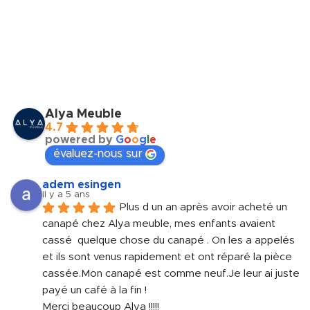
Alya Meuble
4.7
powered by
G
o
o
g
l
e
évaluez-nous sur
adem esingen
il y a 5 ans
Plus d un an après avoir acheté un 
canapé chez Alya meuble, mes enfants avaient 
cassé  quelque chose du canapé . On les a appelés 
et ils sont venus rapidement et ont réparé la pièce 
cassée.Mon canapé est comme neuf.Je leur ai juste 
payé un café à la fin !
Merci beaucoup Alya !!!!!