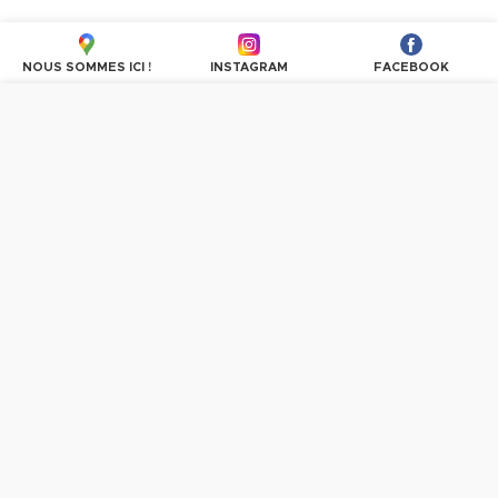
NOUS SOMMES ICI !
INSTAGRAM
FACEBOOK
Nous utilisons des cookies pour personnaliser les
contenus et les publicités, proposer des fonctionnalités
sur les réseaux sociaux et analyser le trafic. En
poursuivant la navigation, vous donnez votre accord à
l'utilisation des cookies.
PLUS D'INFORMATIONS
OK, TOUT ACCEPTER
Vous avez des questions ?
n'hésitez pas à communiquer avec nous.
CONTACTEZ-NOUS