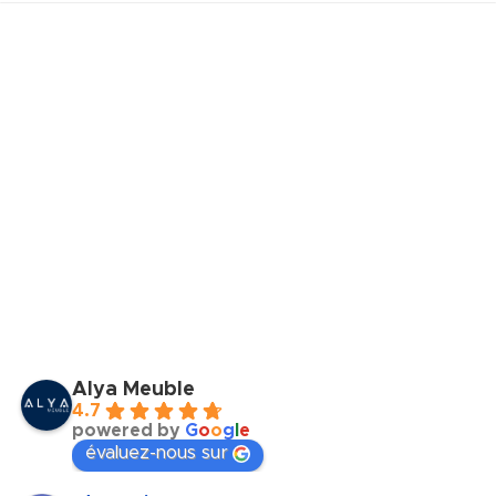
Alya Meuble
4.7
powered by
G
o
o
g
l
e
évaluez-nous sur