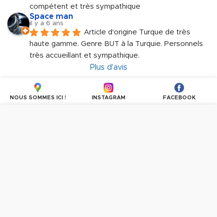
compétent et très sympathique
Space man
il y a 6 ans
Article d'origine Turque de très 
haute gamme. Genre BUT à la Turquie. Personnels 
très accueillant et sympathique.
Plus d'avis
NOUS SOMMES ICI !
INSTAGRAM
FACEBOOK
Nous utilisons des cookies pour personnaliser les
contenus et les publicités, proposer des fonctionnalités
sur les réseaux sociaux et analyser le trafic. En
poursuivant la navigation, vous donnez votre accord à
l'utilisation des cookies.
PLUS D'INFORMATIONS
OK, TOUT ACCEPTER