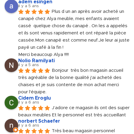
adem esingen
il y a 5 ans
Plus d un an après avoir acheté un 
canapé chez Alya meuble, mes enfants avaient 
cassé  quelque chose du canapé . On les a appelés 
et ils sont venus rapidement et ont réparé la pièce 
cassée.Mon canapé est comme neuf.Je leur ai juste 
payé un café à la fin !
Merci beaucoup Alya !!!!!
Nolio Ramilyati
il y a 5 ans
Bonjour  très bon magasin accueil 
très agréable de la bonne qualité j'ai acheté des 
chaises et je suis contente de mon achat merci 
pour l'équipe.
Cidem Eroglu
il y a 6 ans
J’adore ce magasin ils ont des super 
beaux meubles Et le personnel est très accueillant
norbert Schaefer
il y a 6 ans
Très beau magasin personnel 