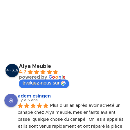
Alya Meuble
4.7
powered by
G
o
o
g
l
e
évaluez-nous sur
adem esingen
il y a 5 ans
Plus d un an après avoir acheté un 
canapé chez Alya meuble, mes enfants avaient 
cassé  quelque chose du canapé . On les a appelés 
et ils sont venus rapidement et ont réparé la pièce 