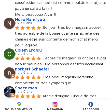
cassée.Mon canapé est comme neuf.Je leur ai juste 
payé un café à la fin !
Merci beaucoup Alya !!!!!
Nolio Ramilyati
il y a 5 ans
Bonjour  très bon magasin accueil 
très agréable de la bonne qualité j'ai acheté des 
chaises et je suis contente de mon achat merci 
pour l'équipe.
Cidem Eroglu
il y a 6 ans
J’adore ce magasin ils ont des super 
beaux meubles Et le personnel est très accueillant
norbert Schaefer
il y a 6 ans
Très beau magasin personnel 
compétent et très sympathique
Space man
il y a 6 ans
Article d'origine Turque de très 
haute gamme. Genre BUT à la Turquie. Personnels 
très accueillant et sympathique.
NOUS SOMMES ICI !
INSTAGRAM
FACEBOOK